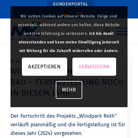
KUNDENPORTAL
Wir nutzen Cookies auf unserer Website. Einige sind
essenziell, während andere uns helfen, diese Website
und Ihre Erfahrung zu verbessern.
Ich bin damit
einverstanden und kann meine Einwilligung jederzeit
mit Wirkung für die Zukunft widerrufen oder ändern.
07.07.2024
AKZEPTIEREN
VERWEIGERN
WINDPARK ROTH: AKTIV IM
BAU – FERTIGSTELLUNG NOCH
MEHR
IN DIESEM JAHR
Der Fortschritt des Projekts „Windpark Roth“
verläuft planmäßig und die Fertigstellung ist für
dieses Jahr (2024) vorgesehen.