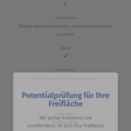
Building application procedure, urban land use planning
procedure
Project takeover by investor/operator
Potentialprüfung für Ihre
Kintlein & Ose
Freifläche
Wir prüfen kostenfrei und
Building permit
unverbindlich, ob sich Ihre Freifläche